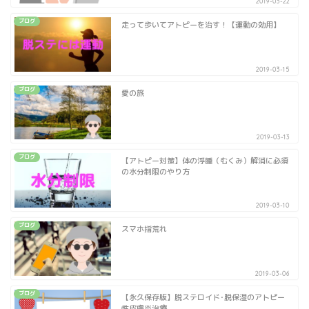
2019-03-22
ブログ
走って歩いてアトピーを治す！【運動の効用】
2019-03-15
ブログ
愛の旅
2019-03-13
ブログ
【アトピー対策】体の浮腫（むくみ）解消に必須
の水分制限のやり方
2019-03-10
ブログ
スマホ指荒れ
2019-03-06
ブログ
【永久保存版】脱ステロイド･脱保湿のアトピー
性皮膚炎治療