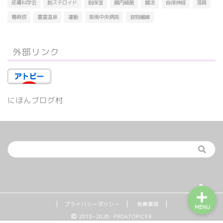
皮膚科学会
脱ステロイド
脱保湿
腸内細菌
腸活
自律神経
落屑
蕁麻疹
豊富温泉
運動
阪南中央病院
食物繊維
外部リンク
♡♥♡ 噂の真相 ①
♡♥♡ 噂の真相 ②
にほんブログ村
♡♥♡ 噂の真相 ③
♡♥♡ 噂の真相 ④
プライバシーポリシー
免責事項
MENU
2018–2026 PROATOPICER