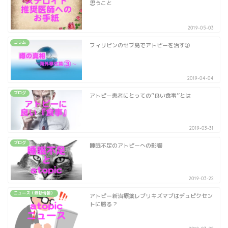
思うこと
2019-05-03
コラム
フィリピンのセブ島でアトピーを治す③
2019-04-04
ブログ
アトピー患者にとっての’’良い食事’’とは
2019-03-31
ブログ
睡眠不足のアトピーへの影響
2019-03-22
ニュース（最新情報）
アトピー新治療薬レブリキズマブはデュピクセン
トに勝る？