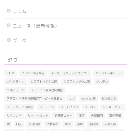
コラム
ニュース（最新情報）
ブログ
タグ
Tレグ
アトピーあるある
イッチ・スクラッチサイクル
オーソモレキュラー
ガイドライン
クロストリジウム菌
クロストレジウム菌
グルテン
コルチゾール
ステロイド依存性皮膚症
ステロイド誘発性皮膚症アトピー性皮膚炎
セブ
タンパク質
ビタミンD
プロアクティブ療法
プロテイン
プロトピック
プロペト
リッキーガット
リバウンド
リーキーガット
佐藤健二先生
保湿
免疫細胞
噂の真相
愛
日記
水分制限
活動寿命
海外
湿疹
滲出液
牛乳石鹸