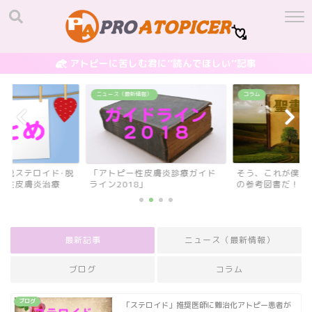
アトピーに苦しむ君に’’読んでほしい’’記事
ニュース（最新情報）
コラム
】脱ステロイド･脱
「アトピー性皮膚炎診療ガイド
そう、これが僕ら
ー性皮膚炎治療
ライン2018」
の参考図書だ！ 
最新記事
ニュース（最新情報）
ブログ
コラム
ブログ
「ステロイド」推奨医師に難治化アトピー患者が